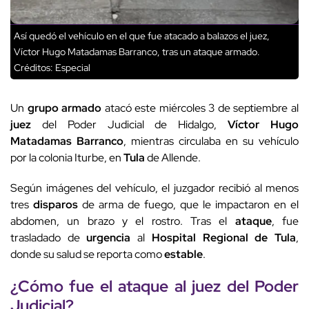
Así quedó el vehículo en el que fue atacado a balazos el juez,
Víctor Hugo Matadamas Barranco, tras un ataque armado.
Créditos: Especial
Un
grupo armado
atacó este miércoles 3 de septiembre al
juez
del Poder Judicial de Hidalgo,
Víctor Hugo
Matadamas Barranco
, mientras circulaba en su vehículo
por la colonia Iturbe, en
Tula
de Allende.
Según imágenes del vehículo, el juzgador recibió al menos
tres
disparos
de arma de fuego, que le impactaron en el
abdomen, un brazo y el rostro. Tras el
ataque
, fue
trasladado de
urgencia
al
Hospital Regional de Tula
,
donde su salud se reporta como
estable
.
¿Cómo fue el
ataque
al
juez
del Poder
Judicial?