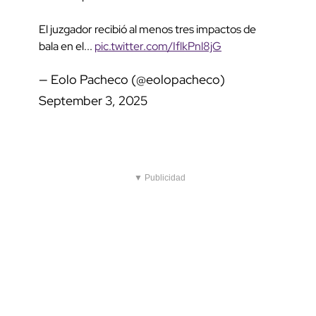
El juzgador recibió al menos tres impactos de
bala en el...
pic.twitter.com/IflkPnl8jG
— Eolo Pacheco (@eolopacheco)
September 3, 2025
▼ Publicidad