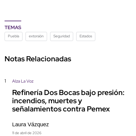
TEMAS
Puebla
extorsión
Seguridad
Estados
Notas Relacionadas
1
Alza La Voz
Refinería Dos Bocas bajo presión:
incendios, muertes y
señalamientos contra Pemex
Laura Vázquez
11 de abril de 2026