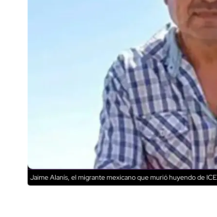
Jaime Alanís, el migrante mexicano que murió huyendo de ICE