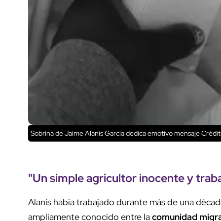
Sobrina de Jaime Alanís García dedica emotivo mensaje
Crédit
"Un simple
agricultor inocente
y
trab
Alanís había trabajado durante más de una décad
ampliamente conocido entre la
comunidad migr