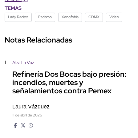
TEMAS
Lady Racista
Racismo
Xenofobia
CDMX
Video
Notas Relacionadas
1
Alza La Voz
Refinería Dos Bocas bajo presión:
incendios, muertes y
señalamientos contra Pemex
Laura Vázquez
11 de abril de 2026