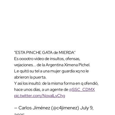
"ESTA PINCHE GATA de MIERDA"
Es ooootro video de insultos, ofensas,
vejaciones... de la Argentina Ximena Pichel.
Le quitó su tel a una mujer guardia xq no le
abrieron la puerta.
Y así los insultó: de la misma forma en q ofendió,
hace unos días, a un agente de
@SSC_CDMX
pic.twitter.com/NovalLvChg
— Carlos Jiménez (@c4jimenez)
July 9,