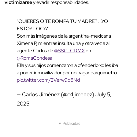
victimizarse
y evadir responsabilidades.
"QUIERES Q TE ROMPA TU MADRE? ...YO
ESTOY LOCA"
Son más imágenes de la argentina-mexicana
Ximena P, mientras insulta una y otra vez a al
agente Carlos de
@SSC_CDMX
en
@RomaCondesa
Ella y sus hijos comenzaron a ofenderlo xq les iba
a poner inmovilizador por no pagar parquímetro.
pic.twitter.com/2Verw9q6Nd
— Carlos Jiménez (@c4jimenez)
July 5,
2025
▼ Publicidad