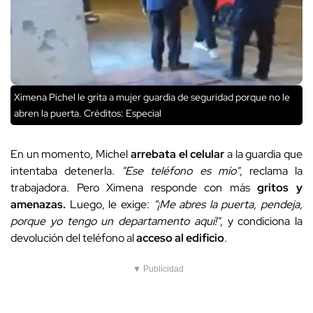
Ximena Pichel le grita a mujer guardia de seguridad porque no le
abren la puerta.
Créditos: Especial
En un momento, Michel
arrebata el celular
a la guardia que
intentaba detenerla.
"Ese teléfono es mío"
, reclama la
trabajadora. Pero Ximena responde con más
gritos y
amenazas.
Luego, le exige:
"¡Me abres la puerta, pendeja,
porque yo tengo un departamento aquí!"
, y condiciona la
devolución del teléfono al
acceso al edificio
.
▼ Publicidad