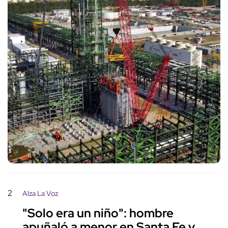
2
Alza La Voz
"Solo era un niño": hombre
apuñaló a menor en Santa Fe y