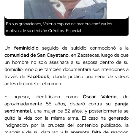
En sus grabaciones, Valerio expuso de manera confusa los
motivos de su decisión
Créditos: Especial
Un
feminicidio
seguido de suicidio conmocionó a la
comunidad de San Cayetano
, en Zacatecas, luego de que
un hombre no solo asesinara a su esposa dentro de su
domicilio, sino que también documentara sus intenciones a
través de
Facebook
, donde publicó una serie de videos
antes de cometer el crimen.
El agresor, identificado como
Óscar Valerio
, de
aproximadamente 55 años, disparó contra su
pareja
sentimental
, una mujer de 52 años, y posteriormente se
quitó la vida con la misma arma. El caso ha generado
indignación por la crudeza del contenido publicado, la
misoginia de su discurso y la aparente falta de reacción