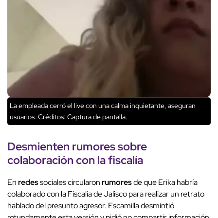
La empleada cerró el live con una calma inquietante, aseguran
usuarios.
Créditos: Captura de pantalla.
Desmienten
rumores
sobre
colaboración
con la fiscalía
En
redes
sociales circularon
rumores
de que Erika habría
colaborado con la Fiscalía de Jalisco para realizar un retrato
hablado del presunto agresor. Escamilla desmintió
rotundamente esta versión y pidió no compartir información