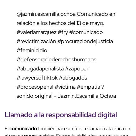
@jazmin.escamilla.ochoa
Comunicado en
relación a los hechos del 13 de mayo.
#valeriamarquez
#fry
#comunicado
#revictimización
#procuraciondejusticia
#feminicidio
#defensoradederechoshumanos
#abogadapenalista
#zapopan
#lawyersoftiktok
#abogados
#procesopenal
#victima
#empatia
?
sonido original - Jazmin.Escamilla.Ochoa
Llamado a la
responsabilidad
digital
El
comunicado
también hace un fuerte llamado a la ética en
el uso de
redes
sociales. Escamilla pidió a los internautas no