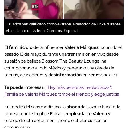
Usuarios han calificado cómo extraña la reacción de Erika durante
el asesinato de Valeria.
Créditos: Especial.
El
feminicidio
de la influencer
Valeria Márquez
, ocurrido el
pasado 13 de mayo durante una transmisión en vivo desde
su salón de belleza Blossom The Beauty Lounge, ha
conmocionado a todo México y generado una oleada de
teorías, acusaciones y
desinformación
en
redes
sociales.
Te puede interesar:
"Hay más personas involucradas":
Familia de Valeria Márquez rompe el silencio y exige justicia
En medio del caos mediático, la
abogada
Jazmín Escamilla,
representante legal de
Erika
—
empleada
de
Valeria
y
testigo directa del crimen—, rompió el silencio con un
comunicado
.