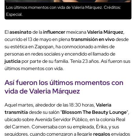
Los últimos momentos con vida de Valeria Márquez.
Créditos:
Especial.
El
asesinato
de la
influencer
mexicana
Valeria Márquez
,
ocurrido el 13 de mayo en plena
transmisión
en vivo
desde
su estética en Zapopan, ha conmocionado a miles de
personas en redes sociales y encendido el llamado de
justicia
por parte de su familia. Tenía 23 años. Así fueron sus
últimos momentos con vida.
Así fueron los últimos momentos con
vida de Valeria Márquez
Aquel martes, alrededor de las 18:30 horas,
Valeria
transmitía
desde su salón "
Blossom The Beauty Lounge
",
ubicado sobre Avenida Servidor Público, en la colonia Real
del Carmen. Conversaba con su empleada, Érika, y sus
seguidores, cuando comenzaron a llegarle
regalos
enviados