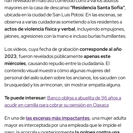
han revelado el maltrato cometido contra varios adultos
mayores en la casa de descanso
"Residencia Santa Sofía"
,
ubicada en la ciudad de San Luis Potosí. En las escenas, se
observa a varias cuidadoras sometiendo a los residentes a
actos de violencia física y verbal
, incluyendo empujones,
jalones, agresiones con la mano e incluso burlas humillantes.
Los videos, cuya fecha de grabación
corresponde al año
2023
, fueron revelados públicamente
apenas este
miércoles
, causando repudio entre la ciudadanía. El
contenido visual muestra cómo algunas mujeres del
personal del asilo suben sobre los ancianos, los sacuden con
brusquedad y los arrinconan, sin mostrar empatía alguna.
Te puede interesar:
Banco obliga a abuelita de 96 años a
acudir en camilla para cobrar su pensión en Oaxaca
En una de
las escenas más impactantes
, una mujer adulta
mayor es interceptada por una empleada que le impide el
paso, la acorrala y posteriormente
la golpea contra una