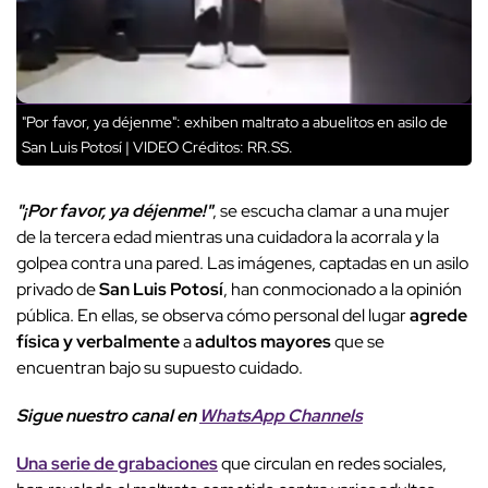
"Por favor, ya déjenme": exhiben maltrato a abuelitos en asilo de
San Luis Potosí | VIDEO
Créditos: RR.SS.
"¡Por favor, ya déjenme!"
, se escucha clamar a una mujer
de la tercera edad mientras una cuidadora la acorrala y la
golpea contra una pared. Las imágenes, captadas en un asilo
privado de
San Luis Potosí
, han conmocionado a la opinión
pública. En ellas, se observa cómo personal del lugar
agrede
física y verbalmente
a
adultos mayores
que se
encuentran bajo su supuesto cuidado.
Sigue nuestro canal en
WhatsApp Channels
Una serie de grabaciones
que circulan en redes sociales,