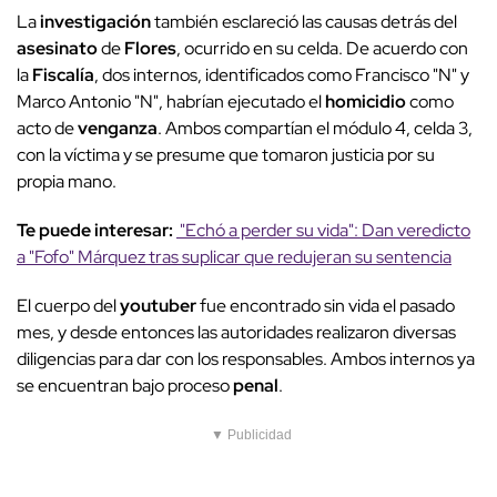
La
investigación
también esclareció las causas detrás del
asesinato
de
Flores
, ocurrido en su celda. De acuerdo con
la
Fiscalía
, dos internos, identificados como Francisco "N" y
Marco Antonio "N", habrían ejecutado el
homicidio
como
acto de
venganza
. Ambos compartían el módulo 4, celda 3,
con la víctima y se presume que tomaron justicia por su
propia mano.
Te puede interesar:
"Echó a perder su vida": Dan veredicto
a "Fofo" Márquez tras suplicar que redujeran su sentencia
El cuerpo del
youtuber
fue encontrado sin vida el pasado
mes, y desde entonces las autoridades realizaron diversas
diligencias para dar con los responsables. Ambos internos ya
se encuentran bajo proceso
penal
.
▼ Publicidad