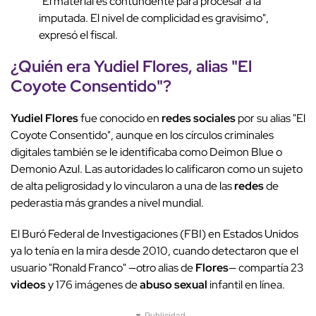
"El material es contundente para procesar a la
imputada. El nivel de complicidad es gravísimo",
expresó el fiscal.
¿Quién era
Yudiel
Flores
, alias "El
Coyote Consentido"?
Yudiel
Flores
fue conocido en
redes
sociales
por su alias "El
Coyote Consentido", aunque en los círculos criminales
digitales también se le identificaba como Deimon Blue o
Demonio Azul. Las autoridades lo calificaron como un sujeto
de alta peligrosidad y lo vincularon a una de las
redes
de
pederastia más grandes a nivel mundial.
El Buró Federal de Investigaciones (FBI) en Estados Unidos
ya lo tenía en la mira desde 2010, cuando detectaron que el
usuario "Ronald Franco" —otro alias de
Flores
— compartía 23
videos
y 176 imágenes de
abuso
sexual
infantil en línea.