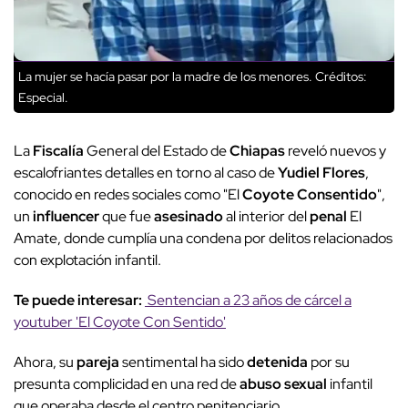
La mujer se hacía pasar por la madre de los menores.
Créditos:
Especial.
La
Fiscalía
General del Estado de
Chiapas
reveló nuevos y
escalofriantes detalles en torno al caso de
Yudiel
Flores
,
conocido en redes sociales como "El
Coyote Consentido
",
un
influencer
que fue
asesinado
al interior del
penal
El
Amate, donde cumplía una condena por delitos relacionados
con explotación infantil.
Te puede interesar:
Sentencian a 23 años de cárcel a
youtuber 'El Coyote Con Sentido'
Ahora, su
pareja
sentimental ha sido
detenida
por su
presunta complicidad en una red de
abuso
sexual
infantil
que operaba desde el centro penitenciario.