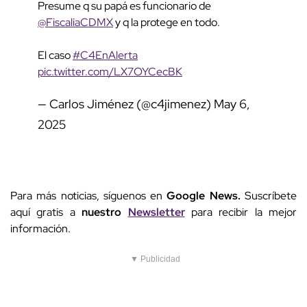
Presume q su papá es funcionario de
@FiscaliaCDMX
y q la protege en todo.
El caso
#C4EnAlerta
pic.twitter.com/LX7OYCecBK
— Carlos Jiménez (@c4jimenez)
May 6,
2025
Para más noticias, síguenos en
Google News.
Suscríbete
aquí gratis a
nuestro
Newsletter
para recibir la mejor
información.
▼ Publicidad