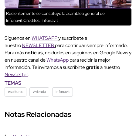
Recientemente se constituyó la asamblea general de
Infonavit
Créditos: Infonavit
Síguenos en
WHATSAPP
y suscríbete a
nuestro
NEWSLETTER
para continuar siempre informado.
Para más
noticias
, no dudes en seguirnos en Google News y
en nuestro canal de
WhatsApp
para recibir la mejor
información. Te invitamos a suscribirte
gratis
a nuestro
Newsletter
.
TEMAS
escrituras
vivienda
Infonavit
Notas Relacionadas