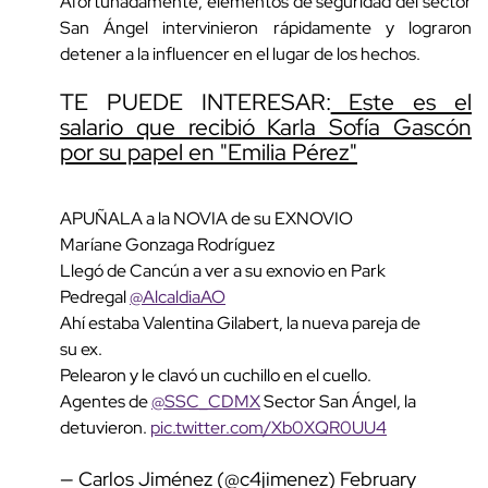
Afortunadamente, elementos de seguridad del sector
San Ángel intervinieron rápidamente y lograron
detener a la influencer en el lugar de los hechos.
TE PUEDE INTERESAR:
Este es el
salario que recibió Karla Sofía Gascón
por su papel en "Emilia Pérez"
APUÑALA a la NOVIA de su EXNOVIO
Maríane Gonzaga Rodríguez
Llegó de Cancún a ver a su exnovio en Park
Pedregal
@AlcaldiaAO
Ahí estaba Valentina Gilabert, la nueva pareja de
su ex.
Pelearon y le clavó un cuchillo en el cuello.
Agentes de
@SSC_CDMX
Sector San Ángel, la
detuvieron.
pic.twitter.com/Xb0XQR0UU4
— Carlos Jiménez (@c4jimenez)
February