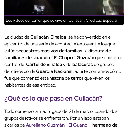
Los videos del terror que se vive en Culiacán.
Créditos: Especial.
La ciudad de
Culiacán, Sinaloa
, se ha convertido en el
epicentro de una serie de acontecimientos entre los que
están
secuestros masivos de familias
, la
disputa de
familiares de Joaquín ´El Chapo´ Guzmán
que quieren el
control del
Cártel de Sinaloa
y de
balaceras
de grupos
delictivos con la
Guardia Nacional,
aquí te contamos cómo
fue que comenzó esta historia de
terror
que viven los
habitantes de esa entidad.
¿Qué es lo que pasa en Culiacán?
Todo comenzó la madrugada del 21 de marzo, cuando dos
grupos delictivos se enfrentaron. Por un lado estaban
sicarios de
Aureliano Guzmán ´El Guano´
, hermano de