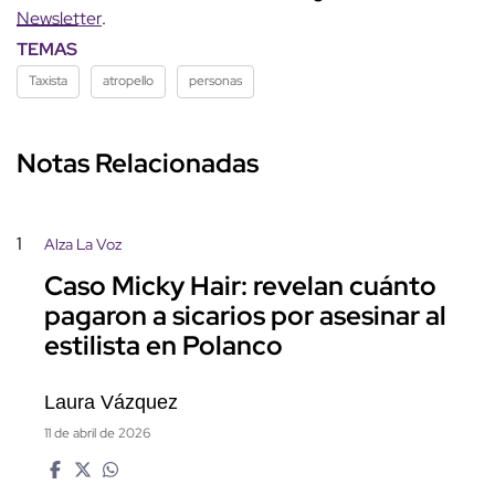
Newsletter
.
TEMAS
Taxista
atropello
personas
Notas Relacionadas
1
Alza La Voz
Caso Micky Hair: revelan cuánto
pagaron a sicarios por asesinar al
estilista en Polanco
Laura Vázquez
11 de abril de 2026