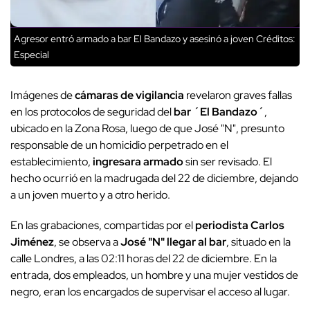
Agresor entró armado a bar El Bandazo y asesinó a joven
Créditos:
Especial
Imágenes de
cámaras de vigilancia
revelaron graves fallas
en los protocolos de seguridad del
bar ´El Bandazo´
,
ubicado en la Zona Rosa, luego de que José "N", presunto
responsable de un homicidio perpetrado en el
establecimiento,
ingresara armado
sin ser revisado. El
hecho ocurrió en la madrugada del 22 de diciembre, dejando
a un joven muerto y a otro herido.
En las grabaciones, compartidas por el
periodista Carlos
Jiménez
, se observa a
José "N" llegar al bar
, situado en la
calle Londres, a las 02:11 horas del 22 de diciembre. En la
entrada, dos empleados, un hombre y una mujer vestidos de
negro, eran los encargados de supervisar el acceso al lugar.