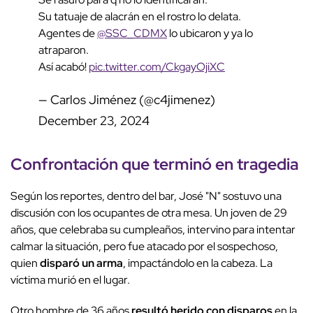
Su tatuaje de alacrán en el rostro lo delata.
Agentes de
@SSC_CDMX
lo ubicaron y ya lo
atraparon.
Así acabó!
pic.twitter.com/CkgayOjiXC
— Carlos Jiménez (@c4jimenez)
December 23, 2024
Confrontación que terminó en tragedia
Según los reportes, dentro del bar, José "N" sostuvo una
discusión con los ocupantes de otra mesa. Un joven de 29
años, que celebraba su cumpleaños, intervino para intentar
calmar la situación, pero fue atacado por el sospechoso,
quien
disparó un arma
, impactándolo en la cabeza. La
víctima murió en el lugar.
Otro hombre de 36 años
resultó herido con disparos
en la