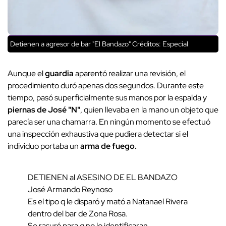
Detienen a agresor de bar "El Bandazo"
Créditos: Especial
Aunque el
guardia
aparentó realizar una revisión, el
procedimiento duró apenas dos segundos. Durante este
tiempo, pasó superficialmente sus manos por la espalda y
piernas de José "N"
, quien llevaba en la mano un objeto que
parecía ser una chamarra. En ningún momento se efectuó
una inspección exhaustiva que pudiera detectar si el
individuo portaba un
arma de fuego.
DETIENEN al ASESINO DE EL BANDAZO
José Armando Reynoso
Es el tipo q le disparó y mató a Natanael Rivera
dentro del bar de Zona Rosa.
Se rasuró para q no lo identificaran.