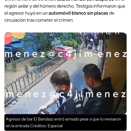
región axilar y del húmero derecho. Testigos informaron que
el agresor huyó en un
automóvil blanco sin placas
de
circulación tras cometer el crimen.
Agresor de bar El Bandazo entró armado pese a que lo revisaron
en la entrada
Créditos: Especial