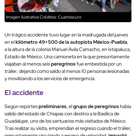
Imagen ilustrativa
Créditos: Cuartoscuro
Un trágico accidente tuvo lugar en la madrugada del jueves
en el
kilómetro 49+500 de la autopista México-Puebla
,
a la altura de la colonia Manuel Ávila Camacho, en Ixtapaluca,
Estado de México. Una camioneta en la que presuntamente
viajaban al menos seis
peregrinos
fue embestida por un
tráiler, dejando como saldo al menos 10 personas lesionadas
y movilizando a los servicios de emergencia.
El accidente
Según reportes
preliminares
, el
grupo de peregrinos
había
salido del estado de Chiapas con destino a la Basílica de
Guadalupe, uno de los santuarios más visitados de México.
Tras realizar su visita, emprendían el regreso cuando el tráiler,
presuntamente circulando a exceso de velocidad,
impactó