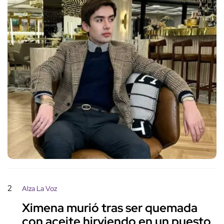
2
Alza La Voz
Ximena murió tras ser quemada
con aceite hirviendo en un puesto