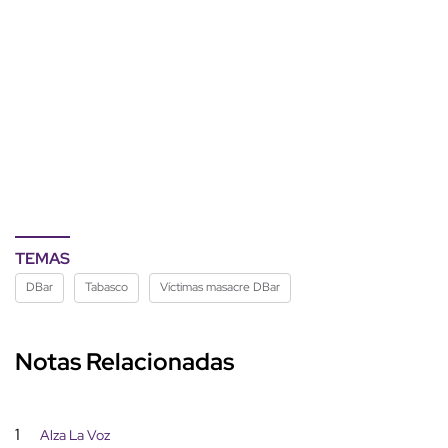
TEMAS
DBar
Tabasco
Víctimas masacre DBar
Notas Relacionadas
1
Alza La Voz