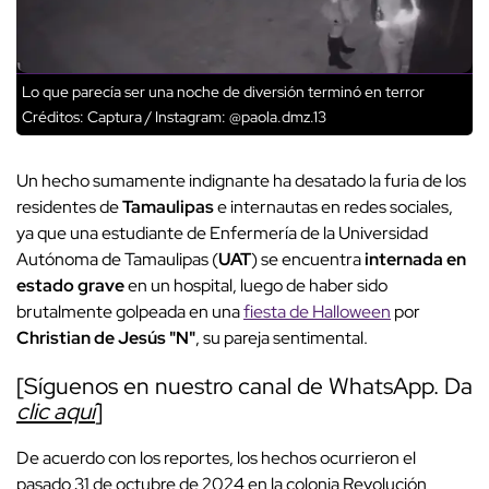
Lo que parecía ser una noche de diversión terminó en terror
Créditos: Captura / Instagram: @paola.dmz.13
Un hecho sumamente indignante ha desatado la furia de los
residentes de
Tamaulipas
e internautas en redes sociales,
ya que una estudiante de Enfermería de la Universidad
Autónoma de Tamaulipas (
UAT
) se encuentra
internada en
estado grave
en un hospital, luego de haber sido
brutalmente golpeada en una
fiesta de Halloween
por
Christian de Jesús "N"
, su pareja sentimental.
[Síguenos en nuestro canal de WhatsApp. Da
clic aquí
]
De acuerdo con los reportes, los hechos ocurrieron el
pasado 31 de octubre de 2024 en la colonia Revolución