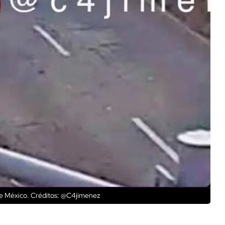
de México.
Créditos: @C4jimenez