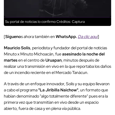
Su portal de noticias lo confirmo
Créditos: Captura
[
Sígueno
s ahora también en
WhatsApp.
Da clic aquí
]
Mauricio Solís
, periodista y fundador del portal de noticias
Minuto x Minuto Michoacán, fue
asesinado la noche del
martes
en el centro de
Uruapan
, minutos después de
realizar una transmisión en vivo en la que reportaba los daños
de un incendio reciente en el Mercado Tanácun.
A través de un enfoque innovador, Solís y su equipo llevaron
a cabo el programa
"La Jiribilla Naichow"
, un formato que
habían denominado "algo totalmente diferente" pues era la
primera vez que transmitían en vivo desde un espacio
abierto, fuera de casa y en plena vía pública.