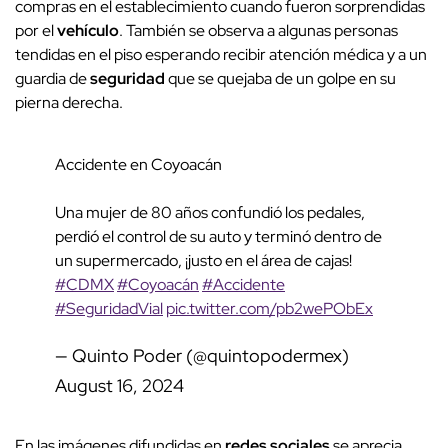
compras en el establecimiento cuando fueron sorprendidas
por el
vehículo
. También se observa a algunas personas
tendidas en el piso esperando recibir atención médica y a un
guardia de
seguridad
que se quejaba de un golpe en su
pierna derecha.
Accidente en Coyoacán
Una mujer de 80 años confundió los pedales,
perdió el control de su auto y terminó dentro de
un supermercado, ¡justo en el área de cajas!
#CDMX
#Coyoacán
#Accidente
#SeguridadVial
pic.twitter.com/pb2wePObEx
— Quinto Poder (@quintopodermex)
August 16, 2024
En las imágenes difundidas en
redes sociales
se aprecia