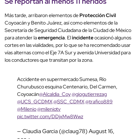
Se reportan al menos 11 heridos
Más tarde, arribaron elementos de
Protección Civil
Coyoacán y Benito Juárez, así como elementos de la
Secretaría de Seguridad Ciudadana de la Ciudad de México
para atender la
emergencia
. El
incidente
ocasionó algunos
cortes en las vialidades, por lo que se ha recomendado usar
vías alternas como el Eje 7A Sur y avenida Universidad para
los conductores que transitan por la zona.
Accidente en supermercado Sumesa, Río
Churubusco esquina Centenario, Del Carmen,
Coyoacán
@Alcaldia_Coy
@giogutierrezag
@UCS_GCDMX
@SSC_CDMX
@trafico889
@Milenio
@mileniotv
pic.twitter.com/DDjxMw8Wwz
— Claudia Garcia (@claug78)
August 16,