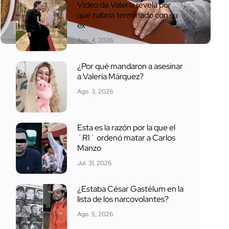
Video de Valeria revela por
qué habría terminado con su
ex
Ago. 4, 2026
¿Por qué mandaron a asesinar
a Valeria Márquez?
Ago. 3, 2026
Esta es la razón por la que el
´R1´ ordenó matar a Carlos
Manzo
Jul. 31, 2026
¿Estaba César Gastélum en la
lista de los narcovolantes?
Ago. 5, 2026