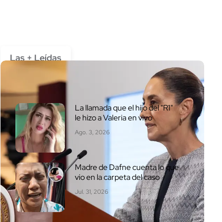
Las + Leídas
La llamada que el hijo del "R1"
le hizo a Valeria en vivo
Ago. 3, 2026
Madre de Dafne cuenta lo que
vio en la carpeta del caso
Jul. 31, 2026