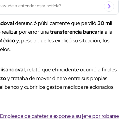
 ayude a entender esta noticia?
ndoval
denunció públicamente que perdió
30 mil
realizar por error una
transferencia bancaria
a la
México
y, pese a que les explicó su situación, los
elos.
iisandoval
, relató que el incidente ocurrió a finales
azo
y trataba de mover dinero entre sus propias
del banco y cubrir los gastos médicos relacionados
 Empleada de cafetería expone a su jefe por robarse