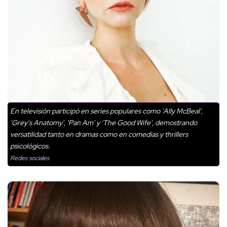
En televisión participó en series populares como 'Ally McBeal',
'Grey's Anatomy', 'Pan Am' y 'The Good Wife', demostrando
versatilidad tanto en dramas como en comedias y thrillers
psicológicos.
Redes sociales