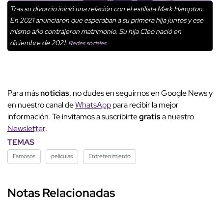
Tras su divorcio inició una relación con el estilista Mark Hampton.
En 2021 anunciaron que esperaban a su primera hija juntos y ese
mismo año contrajeron matrimonio. Su hija Cleo nació en
diciembre de 2021.
Redes sociales
Para más
noticias
, no dudes en seguirnos en Google News y
en nuestro canal de
WhatsApp
para recibir la mejor
información. Te invitamos a suscribirte
gratis
a nuestro
Newsletter
.
TEMAS
Famosos
películas
Entretenimiento
Notas Relacionadas