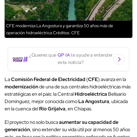
CFE moderniza La Angostura y garantiza 50 años más de
operación hidroeléctrica
Créditos: CFE
¿Quieres que
QP IA
te ayude a entender
esta noticia?
La
Comisión Federal de Electricidad
(
CFE
) avanza en la
modernización
de una de sus centrales hidroeléctricas más
estratégicas en el país: la Central
Hidroeléctrica
Belisario
Domínguez, mejor conocida como
La Angostura
, ubicada
en la cuenca del
Río Grijalva
, en Chiapas.
El proyecto no solo busca
aumentar su capacidad de
generación
, sino extender su vida útil por al menos 50 años
más, en línea con la política energética enfocada en fuentes