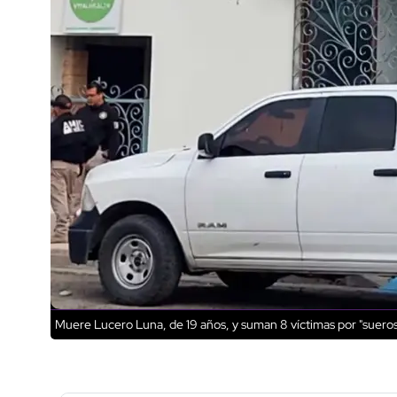
Muere Lucero Luna, de 19 años, y suman 8 víctimas por "suero