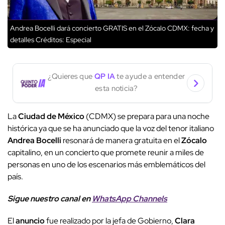
Andrea Bocelli dará concierto GRATIS en el Zócalo CDMX: fecha y
detalles
Créditos: Especial
¿Quieres que
QP IA
te ayude a entender
esta noticia?
La
Ciudad de México
(CDMX) se prepara para una noche
histórica ya que se ha anunciado que la voz del tenor italiano
Andrea Bocelli
resonará de manera gratuita en el
Zócalo
capitalino, en un concierto que promete reunir a miles de
personas en uno de los escenarios más emblemáticos del
país.
Sigue nuestro canal en
WhatsApp Channels
El
anuncio
fue realizado por la jefa de Gobierno,
Clara