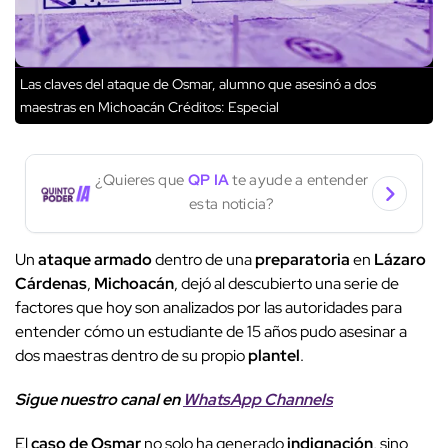
Las claves del ataque de Osmar, alumno que asesinó a dos
maestras en Michoacán
Créditos: Especial
¿Quieres que
QP IA
te ayude a entender
esta noticia?
Un
ataque armado
dentro de una
preparatoria
en
Lázaro
Cárdenas
,
Michoacán
, dejó al descubierto una serie de
factores que hoy son analizados por las autoridades para
entender cómo un estudiante de 15 años pudo asesinar a
dos maestras dentro de su propio
plantel
.
Sigue nuestro canal en
WhatsApp Channels
El
caso de Osmar
no solo ha generado
indignación
, sino