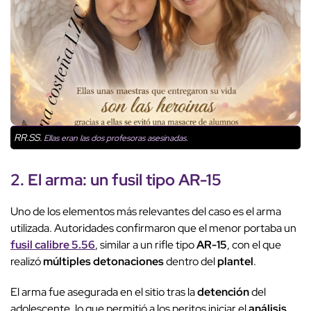
RR.SS.
Ellas eran las dos profesoras asesinadas.
2. El arma: un fusil tipo
AR-15
Uno de los elementos más relevantes del caso es el arma
utilizada. Autoridades confirmaron que el menor portaba un
fusil calibre 5.56
, similar a un rifle tipo
AR-15
, con el que
realizó
múltiples detonaciones
dentro del
plantel
.
El arma fue asegurada en el sitio tras la
detención
del
adolescente, lo que permitió a los peritos iniciar el
análisis