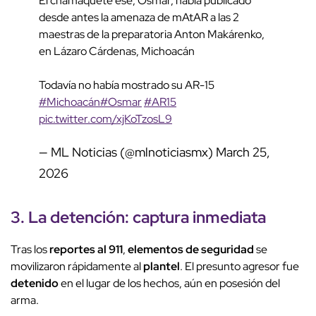
El chamaquete ese, Osmar, había publicado
desde antes la amenaza de mAtAR a las 2
maestras de la preparatoria Anton Makárenko,
en Lázaro Cárdenas, Michoacán
Todavía no había mostrado su AR-15
#Michoacán
#Osmar
#AR15
pic.twitter.com/xjKoTzosL9
— ML Noticias (@mlnoticiasmx)
March 25,
2026
3. La
detención
: captura inmediata
Tras los
reportes al 911
,
elementos de seguridad
se
movilizaron rápidamente al
plantel
. El presunto agresor fue
detenido
en el lugar de los hechos, aún en posesión del
arma.