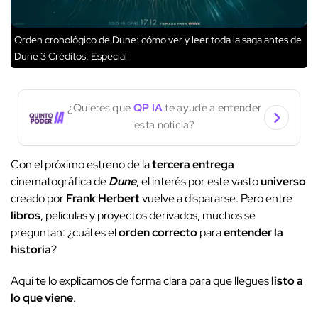
Orden cronológico de Dune: cómo ver y leer toda la saga antes de
Dune 3
Créditos: Especial
¿Quieres que
QP IA
te ayude a entender
esta noticia?
Con el próximo estreno de la
tercera entrega
cinematográfica de
Dune
, el interés por este vasto
universo
creado por
Frank Herbert
vuelve a dispararse. Pero entre
libros
, películas y proyectos derivados, muchos se
preguntan: ¿cuál es el
orden correcto
para
entender la
historia
?
Aquí te lo explicamos de forma clara para que llegues
listo a
lo que viene
.