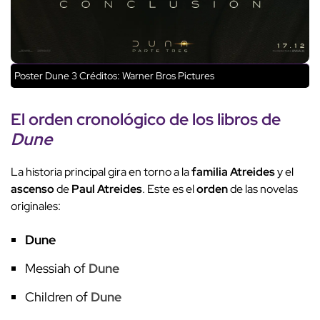
Poster Dune 3
Créditos: Warner Bros Pictures
El
orden cronológico
de los
libros
de
Dune
La historia principal gira en torno a la
familia Atreides
y el
ascenso
de
Paul Atreides
. Este es el
orden
de las novelas
originales:
Dune
Messiah of
Dune
Children of
Dune