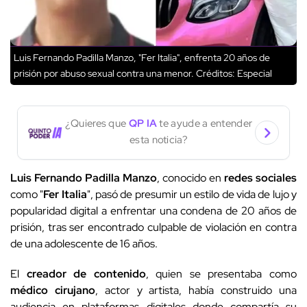
Luis Fernando Padilla Manzo, "Fer Italia", enfrenta 20 años de
prisión por abuso sexual contra una menor.
Créditos: Especial
¿Quieres que
QP IA
te ayude a entender
esta noticia?
Luis Fernando Padilla Manzo
, conocido en
redes sociales
como "
Fer Italia
", pasó de presumir un estilo de vida de lujo y
popularidad digital a enfrentar una condena de 20 años de
prisión, tras ser encontrado culpable de violación en contra
de una adolescente de 16 años.
El
creador de contenido
, quien se presentaba como
médico cirujano
, actor y artista, había construido una
audiencia en plataformas digitales donde compartía su