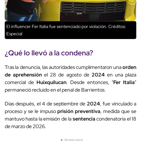
El influencer Fer Italia fue sentenciado por violación.
Créditos:
Especial
¿Qué lo llevó a la condena?
Tras la denuncia, las autoridades cumplimentaron una
orden
de aprehensión
el 28 de agosto de
2024
en una plaza
comercial de
Huixquilucan
. Desde entonces, "
Fer Italia
"
permaneció recluido en el penal de Barrientos.
Días después, el 4 de septiembre de
2024
, fue vinculado a
proceso y se le impuso
prisión preventiva
, medida que se
mantuvo hasta la emisión de la
sentencia
condenatoria el 18
de marzo de 2026.
▼ Publicidad