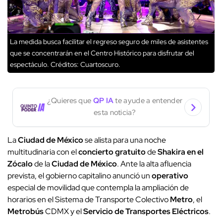
La medida busca facilitar el regreso seguro de miles de asistentes
que se concentrarán en el Centro Histórico para disfrutar del
espectáculo.
Créditos: Cuartoscuro.
¿Quieres que
QP IA
te ayude a entender
esta noticia?
La
Ciudad de México
se alista para una noche
multitudinaria con el
concierto gratuito
de
Shakira en el
Zócalo
de la
Ciudad de México
. Ante la alta afluencia
prevista, el gobierno capitalino anunció un
operativo
especial de movilidad que contempla la ampliación de
horarios en el Sistema de Transporte Colectivo
Metro
, el
Metrobús
CDMX y el
Servicio de Transportes Eléctricos
.