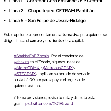
Línea 1
–
Corredor Cero Emisiones
Eje Central
Línea 2
–
Chapultepec-CETRAM Pantitlán
Línea 5
–
San Felipe de Jesús-Hidalgo
Estas opciones representan una
alternativa
para quienes se
dirigen hacia el
centro
y el
oriente
de la capital.
#ShakiraEnElZócalo
| Por el concierto de
@shakira
en el Zócalo, algunas líneas del
@MetroCDMX
,
@MetrobusCDMX
y
@STECDMX
ampliarán su horario de servicio
hasta la 1:00 am para apoyar el regreso de
quienes asistan.
? Toma previsiones, revisa tu ruta y disfruta esta
gran...
pic.twitter.com/XO1R5ixeTd