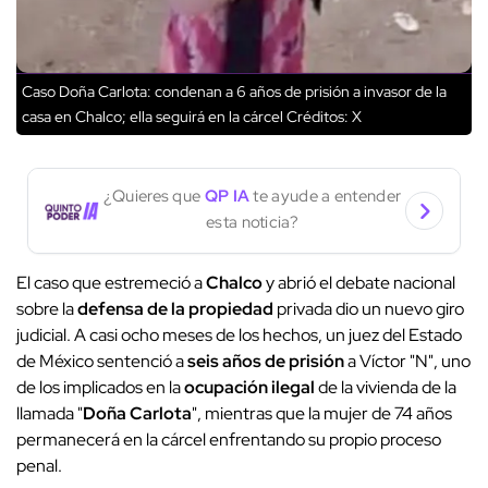
Caso Doña Carlota: condenan a 6 años de prisión a invasor de la
casa en Chalco; ella seguirá en la cárcel
Créditos: X
¿Quieres que
QP IA
te ayude a entender
esta noticia?
El caso que estremeció a
Chalco
y abrió el debate nacional
sobre la
defensa de la propiedad
privada dio un nuevo giro
judicial. A casi ocho meses de los hechos, un juez del Estado
de México sentenció a
seis años de prisión
a Víctor "N", uno
de los implicados en la
ocupación ilegal
de la vivienda de la
llamada "
Doña Carlota
", mientras que la mujer de 74 años
permanecerá en la cárcel enfrentando su propio proceso
penal.