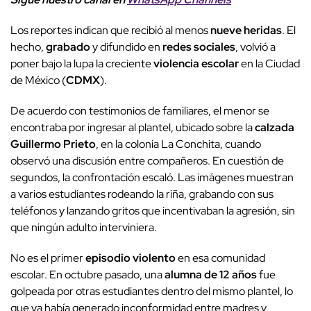
Los reportes indican que recibió al menos
nueve heridas
. El
hecho,
grabado
y difundido en
redes sociales
, volvió a
poner bajo la lupa la creciente
violencia escolar
en la Ciudad
de México (
CDMX
).
De acuerdo con testimonios de familiares, el menor se
encontraba por ingresar al plantel, ubicado sobre la
calzada
Guillermo Prieto
, en la colonia La Conchita, cuando
observó una discusión entre compañeros. En cuestión de
segundos, la confrontación escaló. Las imágenes muestran
a varios estudiantes rodeando la riña, grabando con sus
teléfonos y lanzando gritos que incentivaban la agresión, sin
que ningún adulto interviniera.
No es el primer
episodio violento
en esa comunidad
escolar. En octubre pasado, una
alumna de 12 años
fue
golpeada por otras estudiantes dentro del mismo plantel, lo
que ya había generado inconformidad entre madres y