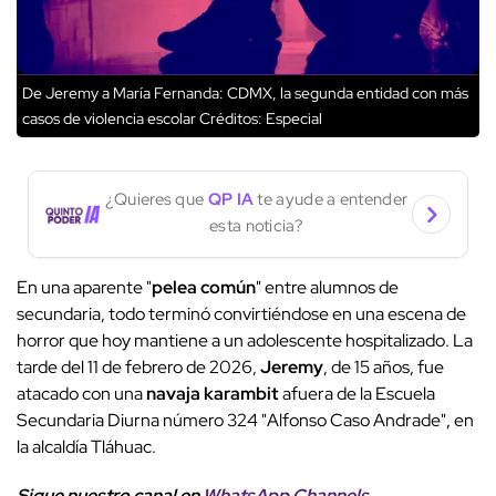
De Jeremy a María Fernanda: CDMX, la segunda entidad con más
casos de violencia escolar
Créditos: Especial
¿Quieres que
QP IA
te ayude a entender
esta noticia?
En una aparente "
pelea común
" entre alumnos de
secundaria, todo terminó convirtiéndose en una escena de
horror que hoy mantiene a un adolescente hospitalizado. La
tarde del 11 de febrero de 2026,
Jeremy
, de 15 años, fue
atacado con una
navaja karambit
afuera de la Escuela
Secundaria Diurna número 324 "Alfonso Caso Andrade", en
la alcaldía Tláhuac.
Sigue nuestro canal en
WhatsApp Channels