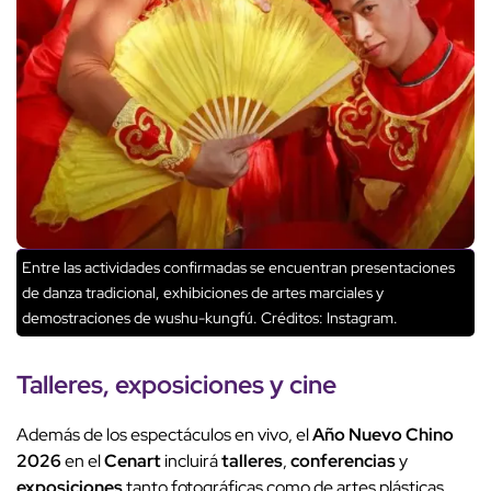
Entre las actividades confirmadas se encuentran presentaciones
de danza tradicional, exhibiciones de artes marciales y
demostraciones de wushu-kungfú.
Créditos: Instagram.
Talleres,
exposiciones
y
cine
Además de los espectáculos en vivo, el
Año Nuevo Chino
2026
en el
Cenart
incluirá
talleres
,
conferencias
y
exposiciones
tanto fotográficas como de artes plásticas.