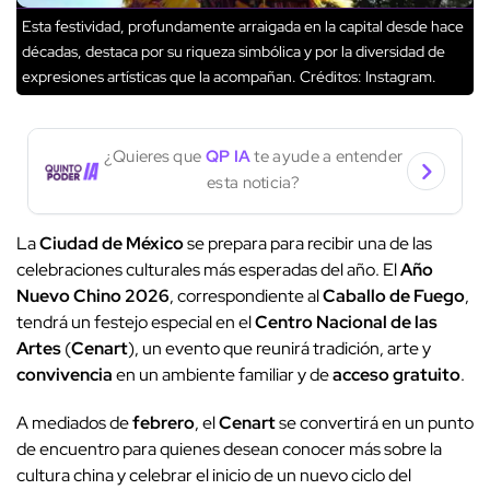
Esta festividad, profundamente arraigada en la capital desde hace
décadas, destaca por su riqueza simbólica y por la diversidad de
expresiones artísticas que la acompañan.
Créditos: Instagram.
¿Quieres que
QP IA
te ayude a entender
esta noticia?
La
Ciudad de México
se prepara para recibir una de las
celebraciones culturales más esperadas del año. El
Año
Nuevo Chino 2026
, correspondiente al
Caballo de Fuego
,
tendrá un festejo especial en el
Centro Nacional de las
Artes
(
Cenart
), un evento que reunirá tradición, arte y
convivencia
en un ambiente familiar y de
acceso gratuito
.
A mediados de
febrero
, el
Cenart
se convertirá en un punto
de encuentro para quienes desean conocer más sobre la
cultura china y celebrar el inicio de un nuevo ciclo del