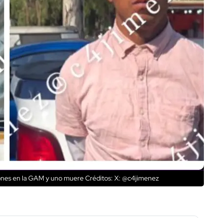
rones en la GAM y uno muere
Créditos: X: @c4jimenez