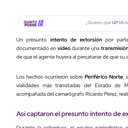
¿Quieres que
QP IA
te
Un presunto
intento de extorsión
por par
documentado en
video
durante una
transmisión
de que el agente huyera al percatarse de que su
Los hechos ocurrieron sobre
Periférico Norte
, 
vialidades más transitadas del Estado de 
acompañada del camarógrafo Ricardo Pérez, realiz
Así captaron el presunto
intento de e
Durante la cobertura, el equipo periodístico