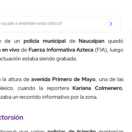
 ayude a entender esta noticia?
te de un
policía municipal
de
Naucalpan
quedó
 en vivo
de
Fuerza Informativa Azteca
(FIA), luego
 actuación estaba siendo grabada.
a la altura de
avenida Primero de Mayo
, una de las
México, cuando la reportera
Kariana Colmenero
,
aba un recorrido informativo por la zona.
xtorsión
 observó que varios
policías de tránsito
mantenían