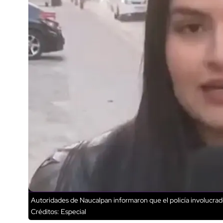
Autoridades de Naucalpan informaron que el policía involucrado
Créditos: Especial