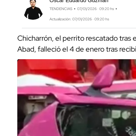
Óscar Eduardo Guzmán
TENDENCIAS
07/01/2026 · 09:20 hs
Actualización: 07/01/2026 · 09:20 hs
Chicharrón, el perrito rescatado tras 
Abad, falleció el 4 de enero tras reci