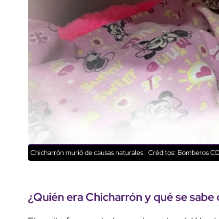
Chicharrón murió de causas naturales.
Créditos: Bomberos C
¿Quién era Chicharrón y qué se sabe 