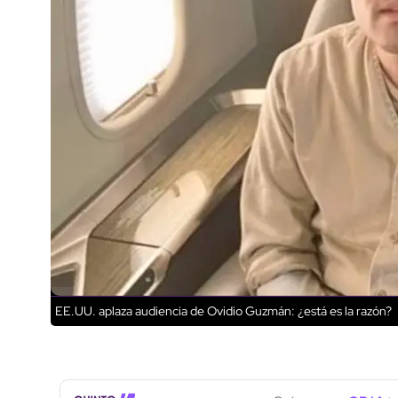
EE.UU. aplaza audiencia de Ovidio Guzmán: ¿está es la razón?