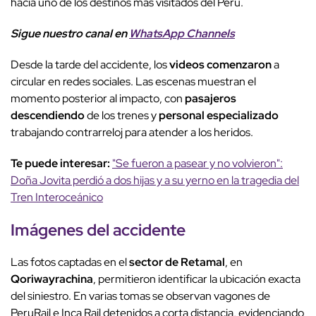
hacia uno de los destinos más visitados del Perú.
Sigue nuestro canal en
WhatsApp Channels
Desde la tarde del accidente, los
videos comenzaron
a
circular en redes sociales. Las escenas muestran el
momento posterior al impacto, con
pasajeros
descendiendo
de los trenes y
personal especializado
trabajando contrarreloj para atender a los heridos.
Te puede interesar:
"Se fueron a pasear y no volvieron":
Doña Jovita perdió a dos hijas y a su yerno en la tragedia del
Tren Interoceánico
Imágenes del accidente
Las fotos captadas en el
sector de Retamal
, en
Qoriwayrachina
, permitieron identificar la ubicación exacta
del siniestro. En varias tomas se observan vagones de
PeruRail e Inca Rail detenidos a corta distancia, evidenciando