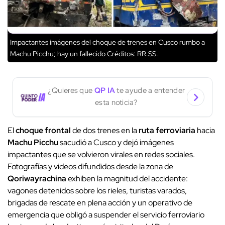
Impactantes imágenes del choque de trenes en Cusco rumbo a
Machu Picchu; hay un fallecido
Créditos: RR.SS.
¿Quieres que
QP IA
te ayude a entender
esta noticia?
El
choque frontal
de dos trenes en la
ruta ferroviaria
hacia
Machu Picchu
sacudió a Cusco y dejó imágenes
impactantes que se volvieron virales en redes sociales.
Fotografías y videos difundidos desde la zona de
Qoriwayrachina
exhiben la magnitud del accidente:
vagones detenidos sobre los rieles, turistas varados,
brigadas de rescate en plena acción y un operativo de
emergencia que obligó a suspender el servicio ferroviario