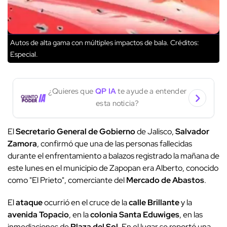
Autos de alta gama con múltiples impactos de bala.
Créditos:
Especial.
¿Quieres que
QP IA
te ayude a entender
esta noticia?
El
Secretario General de Gobierno
de Jalisco,
Salvador
Zamora
, confirmó que una de las personas fallecidas
durante el enfrentamiento a balazos registrado la mañana de
este lunes en el municipio de Zapopan era Alberto, conocido
como "El Prieto", comerciante del
Mercado de Abastos
.
El
ataque
ocurrió en el cruce de la
calle Brillante
y la
avenida Topacio
, en la
colonia Santa Eduwiges
, en las
inmediaciones de
Plaza del Sol
. En el lugar se reportó una