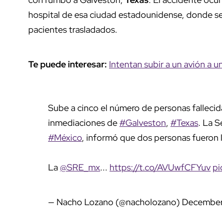
hospital de esa ciudad estadounidense, donde se
pacientes trasladados.
Te puede interesar:
Intentan subir a un avión a u
Sube a cinco el número de personas fallecid
inmediaciones de
#Galveston
,
#Texas
. La S
#México
, informó que dos personas fueron l
La
@SRE_mx
...
https://t.co/AVUwfCFYuv
pi
— Nacho Lozano (@nacholozano)
December