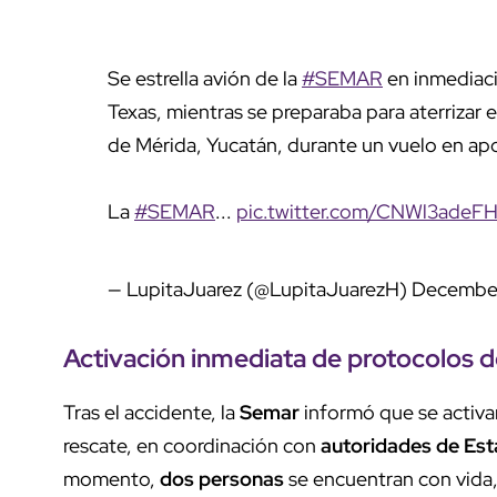
Se estrella avión de la
#SEMAR
en inmediaci
Texas, mientras se preparaba para aterrizar e
de Mérida, Yucatán, durante un vuelo en ap
La
#SEMAR
...
pic.twitter.com/CNWl3adeF
— LupitaJuarez (@LupitaJuarezH)
December
Activación inmediata de protocolos d
Tras el accidente, la
Semar
informó que se activa
rescate, en coordinación con
autoridades de Es
momento,
dos personas
se encuentran con vida,