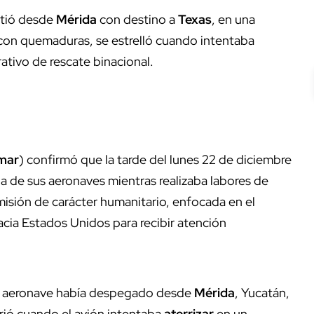
tió desde
Mérida
con destino a
Texas
, en una
 con quemaduras, se estrelló cuando intentaba
tivo de rescate binacional.
mar
) confirmó que la tarde del lunes 22 de diciembre
a de sus aeronaves mientras realizaba labores de
 misión de carácter humanitario, enfocada en el
cia Estados Unidos para recibir atención
 la aeronave había despegado desde
Mérida
, Yucatán,
rrió cuando el avión intentaba
aterrizar
en un