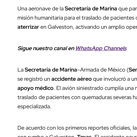
Una aeronave de la
Secretaría de Marina
que par
misión humanitaria para el traslado de pacientes
aterrizar
en Galveston, activando un amplio opera
Sigue nuestro canal en
WhatsApp Channels
La
Secretaría de Marina
–Armada de México (
Se
se registró un
accidente aéreo
que involucró a un
apoyo médico
. El avión siniestrado cumplía una
traslado de pacientes con quemaduras severas ha
especializada.
De acuerdo con los primeros reportes oficiales,
con rumbo a Galveston,
Texas
. El accidente ocu