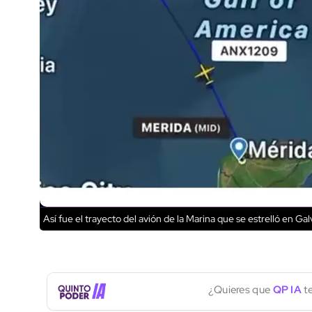
Así fue el trayecto del avión de la Marina que se estrelló en Ga
¿Quieres que
QP IA
te