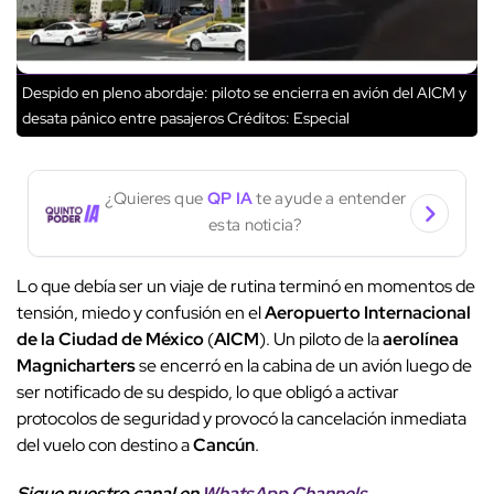
Despido en pleno abordaje: piloto se encierra en avión del AICM y
desata pánico entre pasajeros
Créditos: Especial
¿Quieres que
QP IA
te ayude a entender
esta noticia?
Lo que debía ser un viaje de rutina terminó en momentos de
tensión, miedo y confusión en el
Aeropuerto Internacional
de la Ciudad de México
(
AICM
). Un piloto de la
aerolínea
Magnicharters
se encerró en la cabina de un avión luego de
ser notificado de su despido, lo que obligó a activar
protocolos de seguridad y provocó la cancelación inmediata
del vuelo con destino a
Cancún
.
Sigue nuestro canal en
WhatsApp Channels