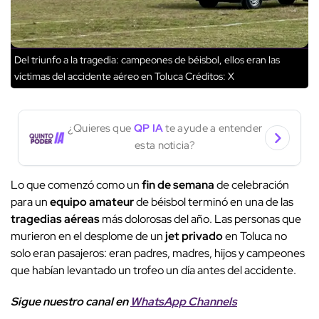
Del triunfo a la tragedia: campeones de béisbol, ellos eran las
víctimas del accidente aéreo en Toluca
Créditos: X
¿Quieres que
QP IA
te ayude a entender
esta noticia?
Lo que comenzó como un
fin de semana
de celebración
para un
equipo amateur
de béisbol terminó en una de las
tragedias aéreas
más dolorosas del año. Las personas que
murieron en el desplome de un
jet privado
en Toluca no
solo eran pasajeros: eran padres, madres, hijos y campeones
que habían levantado un trofeo un día antes del accidente.
Sigue nuestro canal en
WhatsApp Channels