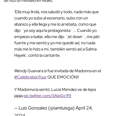
se hizo un revuelo en redes.
'Ella muy linda, nos saludó y todo, nada más que
cuando yo subo al escenario, subo con un
abanico y ella llega y me lo arrebata, como que
dijo ´yo soy aquí la protagonista´... Cuando yo
empiezo a bailar, ella me dijo ´sit down´, me jaló
fuerte y me sentó y yo me quedé así; no nada
más me lo hizo a mí, también sentó así a Salma
Hayek', contó la cantante.
Wendy Guevara si fue invitada de Madonna en el
#CelebrationTour
QUE EMOCIÓN!!
Y Madonna la sentó, Lucia Mendez ve de lejos
jajaja
pic.twitter.com/1iAipGc1f9
— Luis Gonzalez (@iamluisga)
April 24,
2024