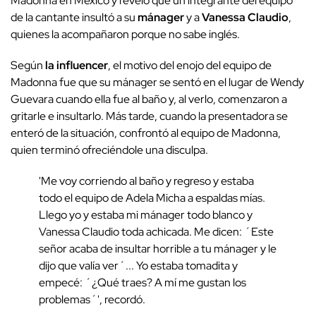
Madonna en México y reveló que un integrante del equipo
de la cantante insultó a su
mánager
y a
Vanessa Claudio
,
quienes la acompañaron porque no sabe inglés.
Según
la influencer
, el motivo del enojo del equipo de
Madonna fue que su mánager se sentó en el lugar de Wendy
Guevara cuando ella fue al baño y, al verlo, comenzaron a
gritarle e insultarlo. Más tarde, cuando la presentadora se
enteró de la situación, confrontó al equipo de Madonna,
quien terminó ofreciéndole una disculpa.
'Me voy corriendo al baño y regreso y estaba
todo el equipo de Adela Micha a espaldas mías.
Llego yo y estaba mi mánager todo blanco y
Vanessa Claudio toda achicada. Me dicen: ´Este
señor acaba de insultar horrible a tu mánager y le
dijo que valía ver´... Yo estaba tomadita y
empecé: ´¿Qué traes? A mí me gustan los
problemas´', recordó.