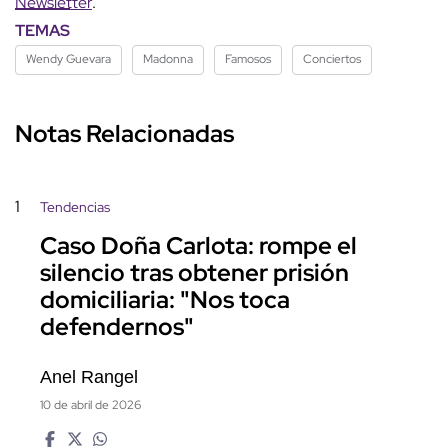
Newsletter
.
TEMAS
Wendy Guevara
Madonna
Famosos
Conciertos
Notas Relacionadas
1
Tendencias
Caso Doña Carlota: rompe el
silencio tras obtener prisión
domiciliaria: "Nos toca
defendernos"
Anel Rangel
10 de abril de 2026