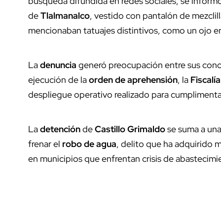
búsqueda difundida en redes sociales, se informó
de
Tlalmanalco
, vestido con pantalón de mezclill
mencionaban tatuajes distintivos, como un ojo en
La
denuncia
generó preocupación entre sus conoc
ejecución de la
orden de aprehensión
, la
Fiscalía
despliegue operativo realizado para cumplimenta
La
detención
de
Castillo Grimaldo
se suma a una
frenar el
robo de agua
, delito que ha adquirido
en municipios que enfrentan crisis de abastecimi