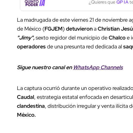
¿Quieres que
QP IA
te
La madrugada de este viernes 21 de noviembre a
de México (
FGJEM
)
detuvieron
a
Christian Jesú
"Jimy",
sexto regidor del municipio de
Chalco
e 
operadores
de una presunta red dedicada al
saq
Sigue nuestro canal en
WhatsApp Channels
La captura ocurrió durante un operativo realizad
Caudal
, estrategia estatal enfocada en desarticu
clandestina
, distribución irregular y venta ilícita
México.