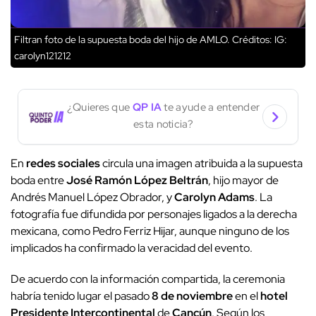
Filtran foto de la supuesta boda del hijo de AMLO.
Créditos: IG:
carolyn121212
¿Quieres que
QP IA
te ayude a entender
esta noticia?
En
redes sociales
circula una imagen atribuida a la supuesta
boda entre
José Ramón López Beltrán
, hijo mayor de
Andrés Manuel López Obrador, y
Carolyn Adams
. La
fotografía fue difundida por personajes ligados a la derecha
mexicana, como Pedro Ferriz Hijar, aunque ninguno de los
implicados ha confirmado la veracidad del evento.
De acuerdo con la información compartida, la ceremonia
habría tenido lugar el pasado
8 de noviembre
en el
hotel
Presidente Intercontinental
de
Cancún
. Según los