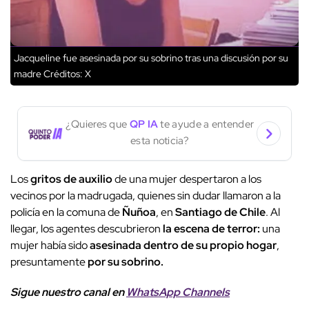
Jacqueline fue asesinada por su sobrino tras una discusión por su
madre
Créditos: X
¿Quieres que
QP IA
te ayude a entender
esta noticia?
Los
gritos de auxilio
de una mujer despertaron a los
vecinos por la madrugada, quienes sin dudar llamaron a la
policía en la comuna de
Ñuñoa
, en
Santiago de Chile
. Al
llegar, los agentes descubrieron
la escena de terror:
una
mujer había sido
asesinada dentro de su propio hogar
,
presuntamente
por su sobrino.
Sigue nuestro canal en
WhatsApp Channels