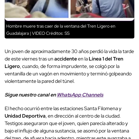
Hombre muere tras caer de la ventana del Tren Ligero en
Guadalajara | VIDEO
Créditos: SS
Un joven de aproximadamente 30 años perdió la vida la tarde
de este viernes tras un
accidente
en la
Línea 1 del Tren
Ligero
, cuando, de forma imprudente, se colgó por la
ventanilla de un vagón en movimiento y terminó golpeando
violentamente la pared del túnel.
Sigue nuestro canal en
WhatsApp Channels
El hecho ocurrió entre las estaciones Santa Filomena y
Unidad Deportiva
, en dirección al centro de la ciudad.
Testigos aseguraron que el joven, quien parecía alterado y
bajo el influjo de alguna sustancia, se asomó por la ventana
del tren, de afuera hacia adentro, mientras este avanzaba a