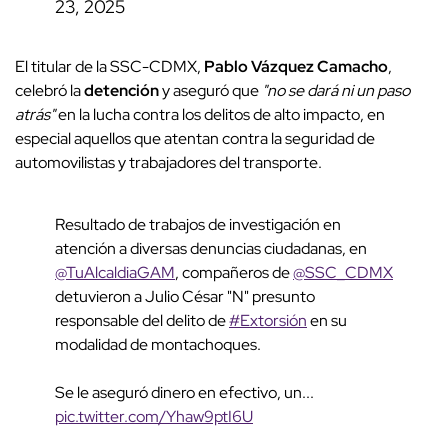
23, 2025
El titular de la SSC-CDMX,
Pablo Vázquez Camacho
,
celebró la
detención
y aseguró que
"no se dará ni un paso
atrás"
en la lucha contra los delitos de alto impacto, en
especial aquellos que atentan contra la seguridad de
automovilistas y trabajadores del transporte.
Resultado de trabajos de investigación en
atención a diversas denuncias ciudadanas, en
@TuAlcaldiaGAM
, compañeros de
@SSC_CDMX
detuvieron a Julio César "N" presunto
responsable del delito de
#Extorsión
en su
modalidad de montachoques.
Se le aseguró dinero en efectivo, un...
pic.twitter.com/Yhaw9ptI6U