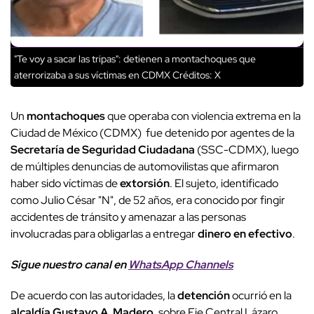
"Te voy a sacar las tripas": detienen a montachoques que
aterrorizaba a sus víctimas en CDMX
Créditos: X
Un
montachoques
que operaba con violencia extrema en la
Ciudad de México (CDMX) fue detenido por agentes de la
Secretaría de Seguridad Ciudadana
(SSC-CDMX), luego
de múltiples denuncias de automovilistas que afirmaron
haber sido víctimas de
extorsión
. El sujeto, identificado
como Julio César "N", de 52 años, era conocido por fingir
accidentes de tránsito y amenazar a las personas
involucradas para obligarlas a entregar
dinero en efectivo
.
Sigue nuestro canal en
WhatsApp Channels
De acuerdo con las autoridades, la
detención
ocurrió en la
alcaldía Gustavo A. Madero
, sobre Eje Central Lázaro