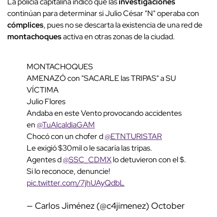
La policía capitalina indicó que las
investigaciones
continúan para determinar si Julio César "N" operaba con
cómplices
, pues no se descarta la existencia de una red de
montachoques
activa en otras zonas de la ciudad.
MONTACHOQUES
AMENAZÓ con "SACARLE las TRIPAS" a SU
VÍCTIMA
Julio Flores
Andaba en este Vento provocando accidentes
en
@TuAlcaldiaGAM
Chocó con un chofer d
@ETNTURISTAR
Le exigió $30mil o le sacaría las tripas.
Agentes d
@SSC_CDMX
lo detuvieron con el $.
Si lo reconoce, denuncie!
pic.twitter.com/7jhUAyQdbL
— Carlos Jiménez (@c4jimenez)
October